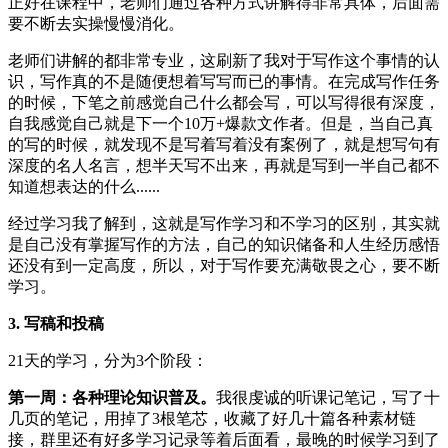
正好在课程中，老师们通过各种方式讲解得非常具体，后面需
要不断去实操慢慢消化。
老师们讲解的都非常专业，这刷新了我对于写作这个事情的认
识，写作真的不是随便想着写写而已的事情。在完成写作任务
的时候，下笔之前感觉自己什么都会写，可以写得很有深度，
自我感觉自己就是下一个10万+爆款文作者。但是，当自己真
的写的时候，就发现不是写着写着没有案例了，就是想写句有
深度的名人名言，想半天写不出来，再就是写到一半自己都不
知道想表达的什么......
经过学习我了解到，这就是写作学习和不学习的区别，其实就
是自己没有掌握写作的方法，自己的知识储备和人生经历感悟
还没有到一定高度，所以，对于写作要充满敬畏之心，要不断
学习。
3. 写稿和投稿
21天的学习，分为3个阶段：
第一周：各种理论知识普及。
我很虔诚的听课记笔记，写了十
几页的笔记，用掉了3根笔芯，收藏了好几十篇各种素材链
接，群里还有好多学习记录等着后面看，最晚的时候学习到了