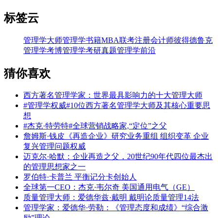
标签云
管理学大师
管理学书籍
MBA联考
注册会计师
彼得德鲁克
管理学考博
管理学考研真题
管理学前沿
猜你喜欢
西方著名管理学家：世界最具影响力的十大管理大师
#管理学权威#10位西方著名管理学大师及其核心重要思
想
#杰克·特劳特#全球营销战略家,“定位”之父
詹姆斯·钱皮《再造企业》研究业务重组 组织变革 企业
复兴管理问题权威
迈克尔·哈默：企业再造之父，20世纪90年代四位最杰出
的管理思想家之一
罗伯特·卡普兰 平衡记分卡创始人
全球第一CEO：杰克·韦尔奇 美国通用电气（GE）
质量管理大师：爱德华兹·戴明 戴明论质量管理14法
管理学家：爱德华·劳勒：《管理态度和成绩》“综合激
励”理论