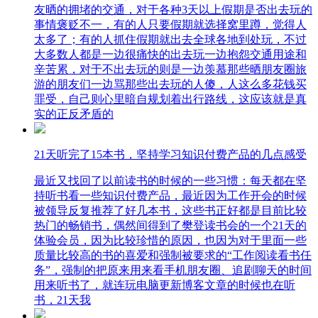
友晒的拥堵的交通，对于各种3天以上假期是否出去玩的
事情褒贬不一，有的人只要假期就选择窝里蹲，觉得人
太多了；有的人抓住假期就出去全球各地到处玩，不过
大多数人都是一边很痛快的出去玩一边抱怨交通用途和
辛苦累，对于不出去玩的则是一边羡慕那些晒朋友圈旅
游的朋友们一边骂那些出去玩的人傻，人这么多花钱买
罪受，自己则心里暗自规划着出行路线，这应该就是真
实的正反矛盾的
21天听完了15本书，坚持学习知识付费产品的几点感受
最近又找回了以前读书的时候的一些习惯：每天都在坚
持听书看一些知识付费产品，最近因为工作开会的时候
被领导反复推荐了好几本书，这些书正好都是目前比较
热门的畅销书，偶然间得到了樊登读书会的一个21天的
体验会员，因为比较珍惜的原因，也因为对于里面一些
质量比较高的书的喜爱和强制被要求的“工作阅读看书任
务”，强制的把原来用来看手机朋友圈、追剧聊天的时间
用来听书了，就连玩电脑更新博客文章的时候也在听
书，21天我