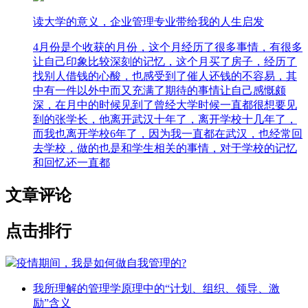
读大学的意义，企业管理专业带给我的人生启发
4月份是个收获的月份，这个月经历了很多事情，有很多
让自己印象比较深刻的记忆，这个月买了房子，经历了
找别人借钱的心酸，也感受到了催人还钱的不容易，其
中有一件以外中而又充满了期待的事情让自己感慨颇
深，在月中的时候见到了曾经大学时候一直都很想要见
到的张学长，他离开武汉十年了，离开学校十几年了，
而我也离开学校6年了，因为我一直都在武汉，也经常回
去学校，做的也是和学生相关的事情，对于学校的记忆
和回忆还一直都
文章评论
点击排行
疫情期间，我是如何做自我管理的?
我所理解的管理学原理中的“计划、组织、领导、激
励”含义