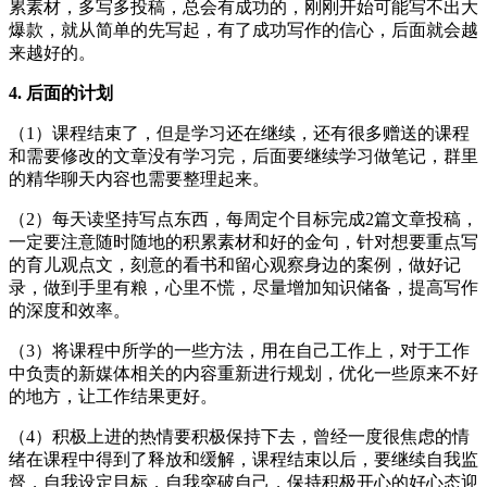
累素材，多写多投稿，总会有成功的，刚刚开始可能写不出大
爆款，就从简单的先写起，有了成功写作的信心，后面就会越
来越好的。
4. 后面的计划
（1）课程结束了，但是学习还在继续，还有很多赠送的课程
和需要修改的文章没有学习完，后面要继续学习做笔记，群里
的精华聊天内容也需要整理起来。
（2）每天读坚持写点东西，每周定个目标完成2篇文章投稿，
一定要注意随时随地的积累素材和好的金句，针对想要重点写
的育儿观点文，刻意的看书和留心观察身边的案例，做好记
录，做到手里有粮，心里不慌，尽量增加知识储备，提高写作
的深度和效率。
（3）将课程中所学的一些方法，用在自己工作上，对于工作
中负责的新媒体相关的内容重新进行规划，优化一些原来不好
的地方，让工作结果更好。
（4）积极上进的热情要积极保持下去，曾经一度很焦虑的情
绪在课程中得到了释放和缓解，课程结束以后，要继续自我监
督，自我设定目标，自我突破自己，保持积极开心的好心态迎