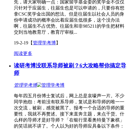
先，请大家明确一点：国家留学基金委的奖学金不仅仅
只针对于应届生，往届生也是可以申请的，只要你有想
拿CSC奖学金出国的想法。但是往届生以社会人员的身
份申请成功的概率会比着应届生低很多，这个没办法
啊，往届生不占优势。往届生和非985211的学生把材料
交到当地教育厅，教育厅审核...
19-2-19
【
管理学考博
】
阅读更多
读研考博没联系导师被刷？6大攻略帮你搞定导
师
管理学考博
每年四五月份博士复试后，网上总是哀嚎声一片。不少
同学抱怨：考前没有联系导师，复试是和导师的唯一一
次交流，被刷，感觉被黑了。报考一个合适的导师的重
要性，我就不再赘述。接下来直奔主题，来点干货。什
么样的导师才是好导师？「在银行里看奥特曼下象棋」
的笑话就不讲了。个人以为好的导师应具备以下条件：