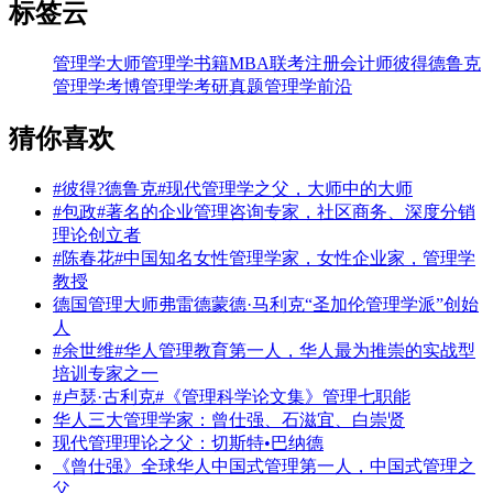
标签云
管理学大师
管理学书籍
MBA联考
注册会计师
彼得德鲁克
管理学考博
管理学考研真题
管理学前沿
猜你喜欢
#彼得?德鲁克#现代管理学之父，大师中的大师
#包政#著名的企业管理咨询专家，社区商务、深度分销
理论创立者
#陈春花#中国知名女性管理学家，女性企业家，管理学
教授
德国管理大师弗雷德蒙德·马利克“圣加伦管理学派”创始
人
#余世维#华人管理教育第一人，华人最为推崇的实战型
培训专家之一
#卢瑟·古利克#《管理科学论文集》管理七职能
华人三大管理学家：曾仕强、石滋宜、白崇贤
现代管理理论之父：切斯特•巴纳德
《曾仕强》全球华人中国式管理第一人，中国式管理之
父