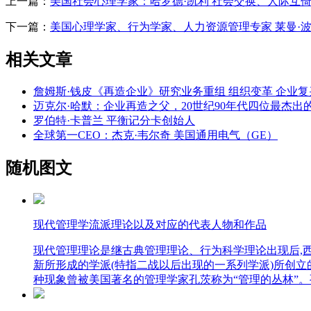
上一篇：
美国社会心理学家：哈罗德·凯利 社会交换、人际互
下一篇：
美国心理学家、行为学家、人力资源管理专家 莱曼·
相关文章
詹姆斯·钱皮《再造企业》研究业务重组 组织变革 企业
迈克尔·哈默：企业再造之父，20世纪90年代四位最杰出
罗伯特·卡普兰 平衡记分卡创始人
全球第一CEO：杰克·韦尔奇 美国通用电气（GE）
随机图文
现代管理学流派理论以及对应的代表人物和作品
现代管理理论是继古典管理理论、行为科学理论出现后,
新所形成的学派(特指二战以后出现的一系列学派)所创立
种现象曾被美国著名的管理学家孔茨称为“管理的丛林”