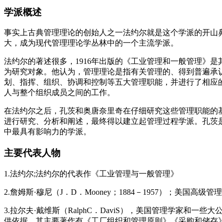
学派概述
事实上古典管理理论的创始人之一法约尔就是这个学派的开山
大，成为现代管理理论学丛林中的一个主流学派。
法约尔的著述很多，1916年出版的《工业管理和一般管理》
为研究对象。他认为，管理理论是指有关管理的、得到普遍承
划、指挥、组织、协调和控制等五大管理职能，并进行了相应
人与整个组织成员之间的工作。
在法约尔之后，孔茨和奥唐奈里奇在仔细研究这些管理职能的
进行研究、分析和阐述，最终得以建立起管理过程学派。孔茨
中最具有影响力的学派。
主要代表人物
1.法约尔;法约尔的代表作《工业管理与一般管理》
2.詹姆斯·穆尼（J．D．Mooney；1884－1957）；美国
3.拉尔夫·戴维斯（RalphC．DaviS），美国管理学家
供依据。其主要著作有《工厂组织和管理原则》《采购和储存