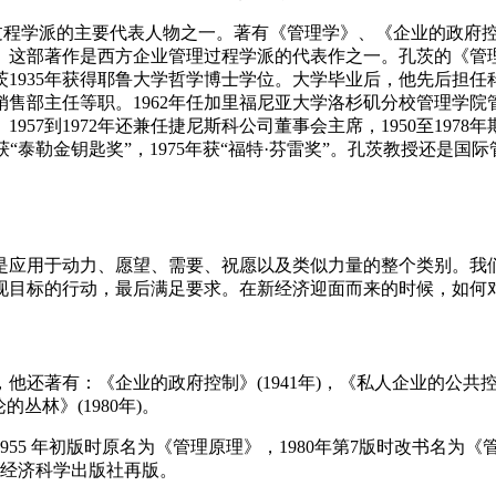
是美国管理学家，管理过程学派的主要代表人物之一。著有《管理学》、《
》这部著作是西方企业管理过程学派的代表作之一。孔茨的《管
1935年获得耶鲁大学哲学博士学位。大学毕业后，他先后担
部主任等职。1962年任加里福尼亚大学洛杉矶分校管理学院管理
1957到1972年还兼任捷尼斯科公司董事会主席，1950至197
74年获“泰勒金钥匙奖”，1975年获“福特·芬雷奖”。孔茨教授
是应用于动力、愿望、需要、祝愿以及类似力量的整个类别。我
现目标的行动，最后满足要求。在新经济迎面而来的时候，如何
著有：《企业的政府控制》(1941年)，《私人企业的公共控制》(
丛林》(1980年)。
5 年初版时原名为《管理原理》，1980年第7版时改书名为《
月经济科学出版社再版。