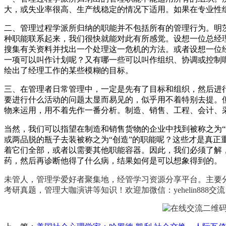
大，或失业率很高、生产线稳定的情况下适用。如果在专业性
二、管理过程学派所归纳的职能并不包括所有的管理行为。明茨
种职能联系起来，我们很快就能对此有所感觉。设想一位总经
搜集有关资料并找出一个处理这一危机的方法。或者设想一位
一项可以叫作计划呢？又有哪一些可以叫作组织、协调或控制
绘出了经理工作的某些模糊的目标。
三、在管理者日常管理中，一定是先有了目标和组织，然后进
要进行什么活动的问题太显而易见的，似乎用不着特别去提。
物来运用，用不着先作一番分析。制造、销售、工程、会计、
当然，我们可以指望在制造和销售货物的企业中找到被称之为“
或两品脱的瓶子去装被称之为“创造”的职能呢？这些才是真
着它们全部，或者以需要其他职能容器。因此，我们必须了解
药，然后再诊断他得了什么病，结果如何是可以想象得到的。
未管人，管理学爱好者聚集地，经管学习资源分享平台。主要
考研真题，管理大咖演讲等知识！欢迎加微信：yehelin888交流！更多管