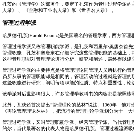
孔茨的《管理学》这部著作，奠定了孔茨作为管理过程学派的
人录》 、 《金融和工业名人录》和《世界名人录》 。
管理过程学派
哈罗德·孔茨(Harold Koontz)是美国著名的管理学家，
管理过程学派又称管理职能学派，是孔茨和西里尔·奥唐奈首
管理职能，孔茨和奥唐奈在仔细研究这些管理职能的基础上，
这些管理职能对管理理论进行分析、研究和阐述，最终得以建
管理过程学派的主要特点是将管理理论同管理人员所执行的管
员所从事的管理职能却是相同的，管理活动的过程就是管理的
这些职能进行研究，阐明每项职能的性质、特点和重要性，论
该学派对后世影响很大，许多管理学教科书的内容都是按照该
此外，孔茨还首次提出“管理理论的丛林”说法。1960年，他
《再论管理理论丛林》 ，把流行的管理理论学派划分为十一大
管理过程学派，又叫管理职能学派、经营管理学派。当代管理
约尔，当代最著名的代表人物是哈罗德·孔茨。管理过程流派