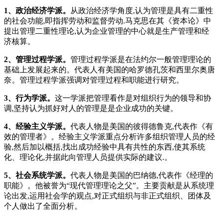
1、政治经济学派。
从政治经济学角度,认为管理是具有二重性
的社会功能,即指挥劳动和监督劳动.马克思在其《资本论》中
提出管理二重性理论,认为企业管理的中心就是生产管理和经
济核算。
2、管理过程学派。
管理过程学派是在法约尔一般管理理论的
基础上发展起来的。代表人有美国的哈罗德孔茨和西里尔奥唐
奈。管理过程学派强调对管理过程和职能进行研究。
3、行为学派。
这一学派把管理看作是对组织行为的领导和协
调,坚持认为抓好对人的管理是是企业成功的关键。
4、经验主义学派。
代表人物是美国的彼得德鲁克,代表作《有
效的管理者》。经验主义学派重点分析许多组织管理人员的经
验,然后加以概括,找出成功经验中具有共性的东西,使其系统
化、理论化,并据此向管理人员提供实际的建议.。
5、社会系统学派。
代表人物是美国的巴纳德,代表作《经理的
职能》。他被誉为“现代管理理论之父”。主要贡献是从系统理
论出发,运用社会学的观点,对正式组织与非正式组织、团体及
个人做出了全面分析。