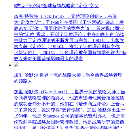
#杰克·特劳特#全球营销战略家,“定位”之父
杰克·特劳特（Jack Trout），定位理论创始人，被誉
为“定位之父”，于1969年在美国《工业营销》杂志上发
表论文“定位：同质化时代的竞争之道”，首次提出商业
中的“定位”观念，开创了定位理论，并在40多年的实战
中致力于定位理论的不断发展与完善。1981年，出版学
术专著《定位》；1996年，推出了定位理论刷新之作
《新定位》；2001年，定位理论被美国营销学会评为“有
史以来对美国营销影响最大的观念
加里·哈默尔 世界一流的战略大师，当今商界战略管理
的领路人
加里·哈默尔（Gary Hamel），世界一流的战略大师，当
今商界战略管理的领路人。他的声望与他同普拉哈拉德
的成功合作分不开的，他们在《哈佛商业评论》上合写
了多篇论文，数次夺得"麦肯锡奖"。加里·哈默尔出生于
1954年，他是 Strategos 公司的董事长暨创办人，也是前
伦敦商学院战略及国际管理教授。他是战略研究的最前
沿大师，被《经济学人》誉为"世界一流的战略大师"；