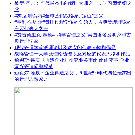
彼得·圣吉：当代最杰出的管理大师之一，学习型组织之
父
#杰克·特劳特#全球营销战略家,“定位”之父
#亨利·法约尔#管理过程学派的创始人，古典管理理论的
主要代表人之一
#费雷德里克·泰勒#“科学管理之父”美国著名发明家和古
典管理学家
现代管理学流派理论以及对应的代表人物和作品
战略管理十大学派理论梳理以及对应的代表人物和作品
詹姆斯·钱皮《再造企业》研究业务重组 组织变革 企业
复兴管理问题权威
迈克尔·哈默：企业再造之父，20世纪90年代四位最杰出
的管理思想家之一