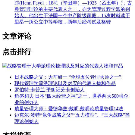
尔(Henri Fayol，1841（辛丑年）—1925（乙丑年）)，古
典管理理论的主要代表人之一，亦为管理过程学派的创
始人。他出生于法国一个中产阶级家庭，15岁时就读于
里昂一所公立中等学校，两年后经考试及格转
文章评论
点击排行
战略管理十大学派理论梳理以及对应的代表人物和作品
日本战略之父：大前研一 “全球五位管理大师之一”
现代管理学流派理论以及对应的代表人物和作品
罗伯特·卡普兰 平衡记分卡创始人
稻盛和夫 日本“四大经营之神”之一，世界两大500强企
业的创办人
质量管理大师：爱德华兹·戴明 戴明论质量管理14法
迈克尔·波特“竞争战略之父”“五力模型”、“三大战略”等
理论创始人