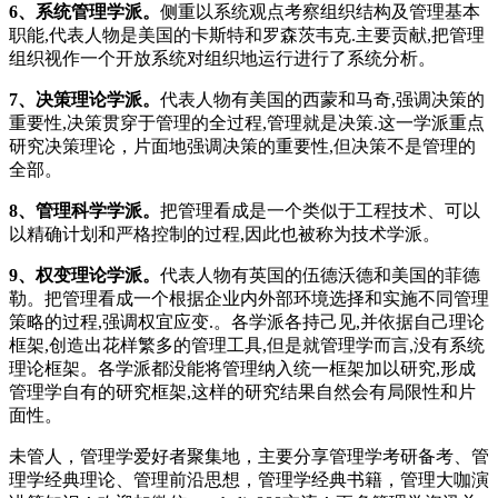
6、系统管理学派。
侧重以系统观点考察组织结构及管理基本
职能,代表人物是美国的卡斯特和罗森茨韦克.主要贡献,把管理
组织视作一个开放系统对组织地运行进行了系统分析。
7、决策理论学派。
代表人物有美国的西蒙和马奇,强调决策的
重要性,决策贯穿于管理的全过程,管理就是决策.这一学派重点
研究决策理论，片面地强调决策的重要性,但决策不是管理的
全部。
8、管理科学学派。
把管理看成是一个类似于工程技术、可以
以精确计划和严格控制的过程,因此也被称为技术学派。
9、权变理论学派。
代表人物有英国的伍德沃德和美国的菲德
勒。把管理看成一个根据企业内外部环境选择和实施不同管理
策略的过程,强调权宜应变.。各学派各持己见,并依据自己理论
框架,创造出花样繁多的管理工具,但是就管理学而言,没有系统
理论框架。各学派都没能将管理纳入统一框架加以研究,形成
管理学自有的研究框架,这样的研究结果自然会有局限性和片
面性。
未管人，管理学爱好者聚集地，主要分享管理学考研备考、管
理学经典理论、管理前沿思想，管理学经典书籍，管理大咖演