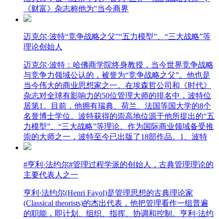
《财富》杂志称他为"当今商界
迈克尔·波特“竞争战略之父”“五力模型”、“三大战略”等
理论创始人
迈克尔·波特：哈佛商学院终身教授，当今世界竞争战略
与竞争力领域公认的，被誉为“竞争战略之父”。他也是
当今伟大的商业思想家之一。在埃森哲公司和《时代》
杂志对全球有影响力的50位管理大师的排名中，波特位
居第1。目前，他拥有瑞典、荷兰、法国等国大学的8个
名誉博士学位。波特获得的崇高地位源于他所提出的“五
力模型”、“三大战略”等理论。作为国际商业领域备受推
崇的大师之一，波特至今已出版了18部作品。1、波特
#亨利·法约尔#管理过程学派的创始人，古典管理理论的
主要代表人之一
亨利·法约尔(Henri Fayol)是管理思想的古典理论家
(Classical theorists)的杰出代表，他把管理看作一组普遍
的职能，即计划、组织、指挥、协调和控制。亨利·法约