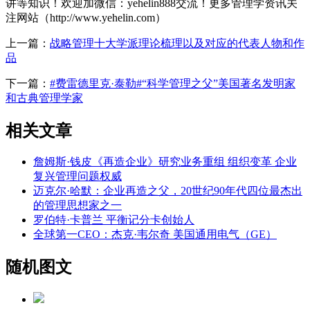
讲等知识！欢迎加微信：yehelin888交流！更多管理学资讯关
注网站（http://www.yehelin.com）
上一篇：
战略管理十大学派理论梳理以及对应的代表人物和作
品
下一篇：
#费雷德里克·泰勒#“科学管理之父”美国著名发明家
和古典管理学家
相关文章
詹姆斯·钱皮《再造企业》研究业务重组 组织变革 企业
复兴管理问题权威
迈克尔·哈默：企业再造之父，20世纪90年代四位最杰出
的管理思想家之一
罗伯特·卡普兰 平衡记分卡创始人
全球第一CEO：杰克·韦尔奇 美国通用电气（GE）
随机图文