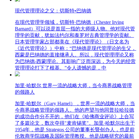
现代管理理论之父：切斯特•巴纳德
在现代管理学领域，切斯特·巴纳德（Chester Irving
Barnard）可以说是首屈一指的大师级人物。他对现代管
理学的贡献，犹如法约尔和泰罗对古典管理学的贡献。
日本管理学家占部都美在《现代管理论》（日文名为
《近代管理论》）中称：“巴纳德是现代管理论的生父，
西蒙是巴纳德的直接继承人。所以，现代管理理论又称
为巴纳德-西蒙理论。其影响广泛而深远，为今天的经营
管理理论打下了根基。”令人遗憾的是，中
加里·哈默尔 世界一流的战略大师，当今商界战略管理
的领路人
加里·哈默尔（Gary Hamel），世界一流的战略大师，当
今商界战略管理的领路人。他的声望与他同普拉哈拉德
的成功合作分不开的，他们在《哈佛商业评论》上合写
了多篇论文，数次夺得"麦肯锡奖"。加里·哈默尔出生于
1954年，他是 Strategos 公司的董事长暨创办人，也是前
伦敦商学院战略及国际管理教授。他是战略研究的最前