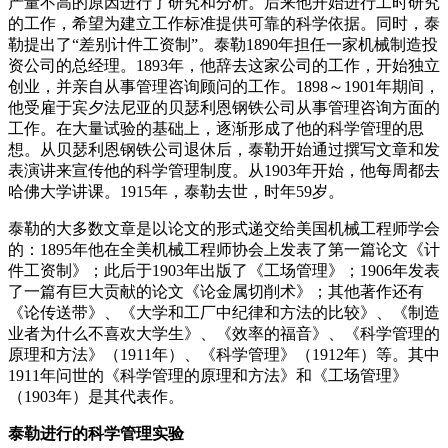
产量不高的原因进行了研究和分析。后来他开始进行工时研究
的工作，希望为建立工作标准提供可靠的科学依据。同时，泰
勒提出了“差别计件工资制”。泰勒1890年担任一家机械制造投
资公司的总经理。1893年，他辞去这家公司的工作，开始独立
创业，并亲自从事管理咨询顾问的工作。1898～1901年期间，
他受雇于宾夕法尼亚的贝瑟利恩钢铁公司从事管理咨询方面的
工作。在大量试验的基础上，逐渐形成了他的科学管理的思
想。从贝瑟利恩钢铁公司退休后，泰勒开始通过撰写文章和发
表演讲来宣传他的科学管理制度。从1903年开始，他每周都去
哈佛大学讲课。1915年，泰勒去世，时年59岁。
泰勒的大多数文章是以论文的形式递交给美国机械工程师学会
的：1895年他在全美机械工程师协会上发表了第一篇论文《计
件工资制》；此后于1903年出版了《工场管理》；1906年发表
了一篇有巨大贡献的论文《论金属切削术》；其他著作还有
《论传送带》、《大学和工厂中纪律和方法的比较》、《制造
业者为什么不喜欢大学生》、《效率的福音》、《科学管理的
原理和方法》（1911年）、《科学管理》（1912年）等。其中
1911年问世的《科学管理的原理和方法》和《工场管理》
（1903年）是其代表作。
泰勒进行的科学管理实验