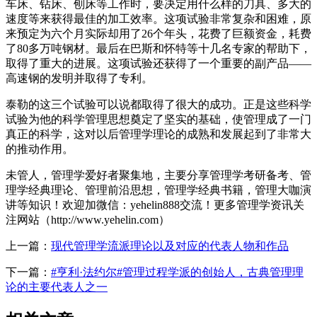
车床、钻床、刨床等工作时，要决定用什么样的刀具、多大的
速度等来获得最佳的加工效率。这项试验非常复杂和困难，原
来预定为六个月实际却用了26个年头，花费了巨额资金，耗费
了80多万吨钢材。最后在巴斯和怀特等十几名专家的帮助下，
取得了重大的进展。这项试验还获得了一个重要的副产品——
高速钢的发明并取得了专利。
泰勒的这三个试验可以说都取得了很大的成功。正是这些科学
试验为他的科学管理思想奠定了坚实的基础，使管理成了一门
真正的科学，这对以后管理学理论的成熟和发展起到了非常大
的推动作用。
未管人，管理学爱好者聚集地，主要分享管理学考研备考、管
理学经典理论、管理前沿思想，管理学经典书籍，管理大咖演
讲等知识！欢迎加微信：yehelin888交流！更多管理学资讯关
注网站（http://www.yehelin.com）
上一篇：
现代管理学流派理论以及对应的代表人物和作品
下一篇：
#亨利·法约尔#管理过程学派的创始人，古典管理理
论的主要代表人之一