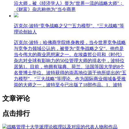
沿大师，被《经济学人》誉为"世界一流的战略大师"；
《财富》杂志称他为"当今商界
迈克尔·波特“竞争战略之父”“五力模型”、“三大战略”等
理论创始人
迈克尔·波特：哈佛商学院终身教授，当今世界竞争战略
与竞争力领域公认的，被誉为“竞争战略之父”。他也是
当今伟大的商业思想家之一。在埃森哲公司和《时代》
杂志对全球有影响力的50位管理大师的排名中，波特位
居第1。目前，他拥有瑞典、荷兰、法国等国大学的8个
名誉博士学位。波特获得的崇高地位源于他所提出的“五
力模型”、“三大战略”等理论。作为国际商业领域备受推
崇的大师之一，波特至今已出版了18部作品。1、波特
文章评论
点击排行
战略管理十大学派理论梳理以及对应的代表人物和作品