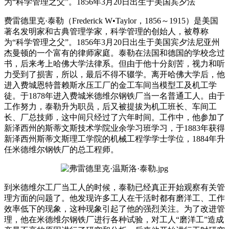
为“科学管理之父”。1856年3月20日出生于美国宾夕法
费雷德里克·泰勒（Frederick W•Taylor，1856～1915）是美国
著名发明家和古典管理学家，科学管理的创始人，被尊称
为“科学管理之父”。1856年3月20日出生于美国宾夕法尼亚州
杰曼顿的一个富有的律师家庭。泰勒在法国和德国的学校念过
书，后来考上哈佛大学法律系。但由于他十分刻苦，视力和听
力受到了损害，所以，最后不得不辍学。离开哈佛大学后，他
进入费城恩特普赖斯水压工厂的金工车间当模型工及机工学
徒。于1878年进入费城米德维尔钢铁厂当一名普通工人。由于
工作努力，泰勒升为职员，后又被提拔为机工班长、车间工
长、厂总技师，这中间只经过了六年时间。工作中，他参加了
新泽西州的斯蒂文斯技术学院业余学习班学习，于1883年获得
新泽西州斯蒂文斯理工学院的机械工程学学士学位，1884年升
任米德维尔钢铁厂的总工程师。
到米德维尔工厂当工人的时候，泰勒已经真正开始观察有关管
理方面的问题了。他发现许多工人在干活时都有磨洋工、工作
效率低下的现象，这种现象引起了他的强烈关注。为了改进管
理，他在米德维尔钢铁厂进行各种试验，对工人“磨洋工”造成