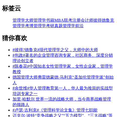
标签云
管理学大师
管理学书籍
MBA联考
注册会计师
彼得德鲁克
管理学考博
管理学考研真题
管理学前沿
猜你喜欢
#彼得?德鲁克#现代管理学之父，大师中的大师
#包政#著名的企业管理咨询专家，社区商务、深度分销
理论创立者
#陈春花#中国知名女性管理学家，女性企业家，管理学
教授
德国管理大师弗雷德蒙德·马利克“圣加伦管理学派”创始
人
#余世维#华人管理教育第一人，华人最为推崇的实战型
培训专家之一
加里·哈默尔 世界一流的战略大师，当今商界战略管理
的领路人
#卢瑟·古利克#《管理科学论文集》管理七职能
迈克尔·波特“竞争战略之父”“五力模型”、“三大战略”等