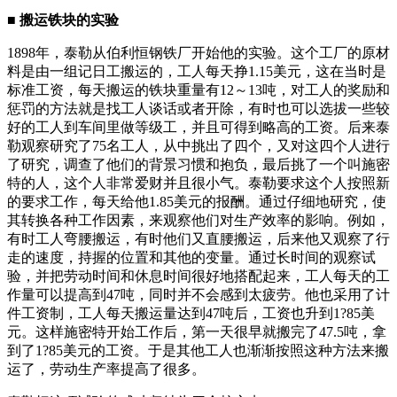
■ 搬运铁块的实验
1898年，泰勒从伯利恒钢铁厂开始他的实验。这个工厂的原材
料是由一组记日工搬运的，工人每天挣1.15美元，这在当时是
标准工资，每天搬运的铁块重量有12～13吨，对工人的奖励和
惩罚的方法就是找工人谈话或者开除，有时也可以选拔一些较
好的工人到车间里做等级工，并且可得到略高的工资。后来泰
勒观察研究了75名工人，从中挑出了四个，又对这四个人进行
了研究，调查了他们的背景习惯和抱负，最后挑了一个叫施密
特的人，这个人非常爱财并且很小气。泰勒要求这个人按照新
的要求工作，每天给他1.85美元的报酬。通过仔细地研究，使
其转换各种工作因素，来观察他们对生产效率的影响。例如，
有时工人弯腰搬运，有时他们又直腰搬运，后来他又观察了行
走的速度，持握的位置和其他的变量。通过长时间的观察试
验，并把劳动时间和休息时间很好地搭配起来，工人每天的工
作量可以提高到47吨，同时并不会感到太疲劳。他也采用了计
件工资制，工人每天搬运量达到47吨后，工资也升到1?85美
元。这样施密特开始工作后，第一天很早就搬完了47.5吨，拿
到了1?85美元的工资。于是其他工人也渐渐按照这种方法来搬
运了，劳动生产率提高了很多。