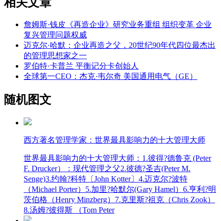
相关文章
詹姆斯·钱皮《再造企业》研究业务重组 组织变革 企业
复兴管理问题权威
迈克尔·哈默：企业再造之父，20世纪90年代四位最杰出
的管理思想家之一
罗伯特·卡普兰 平衡记分卡创始人
全球第一CEO：杰克·韦尔奇 美国通用电气（GE）
随机图文
西方著名管理学家：世界最具影响力的十大管理大师
世界最具影响力的十大管理大师：1.彼得?德鲁克 (Peter
F. Drucker）：现代管理之父2.彼德?圣吉(Peter M.
Senge)3.约翰?科特〔John Kotter〕4.迈克尔?波特
（Michael Porter）5.加里?哈默尔(Gary Hamel）6.亨利?明
茨伯格（Henry Minzberg）7.克里斯?祖克（Chris Zook）
8.汤姆?彼得斯 （Tom Peter