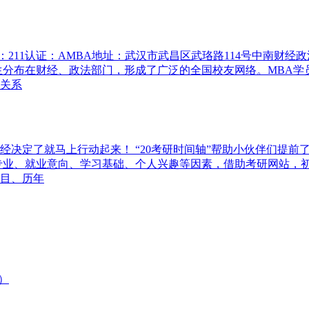
：211认证：AMBA地址：武汉市武昌区武珞路114号中南财经
学历史，大量的毕业生分布在财经、政法部门，形成了广泛的全国校友网络
关系
决定了就马上行动起来！ “20考研时间轴”帮助小伙伴们提前了
据本科专业、就业意向、学习基础、个人兴趣等因素，借助考研网站，
目、历年
）