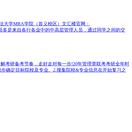
政法大学MBA学院（首义校区）文汇楼官网：
。MBA学员多是来自各行各业中的中高层管理人员，通过同学之间的交
解考研备考节奏，走好走对每一步!20年管理类联考考研全年时
初步确定目标院校及专业。2.搜集院校&专业信息在开始复习之