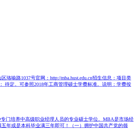
37号官网：http://mba.hust.edu.cn招生信息：项目类
： 待定。可参照2018年工商管理硕士学费标准。说明：学费按
欧美国家的一种专门培养中高级职业经理人员的专业硕士学位。MBA是市场经
满五年或是本科毕业满三年即可！（一）拥护中国共产党的领