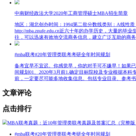
中南财经政法大学2020年工商管理硕士MBA招生简章
地区：湖北创办时间：1994第二批分数线类别：A线性质
http://mba.znufe.edu.cn近六十年的办
往，可以迅速有效地交流商务信息，建立广泛互助的商务
#mba联考#20年管理类联考考研全年时间规划
备考宜早不宜迟。你感觉早，你的对手可不嫌早！如果已经
间规划01、2020年3月前1.确定目标院校及专业根
前，一定要尽可能多地收集信息。包括专业目录、参考书
文章评论
点击排行
MBA联考真题：近10年管理类联考真题及答案汇总（完整版
#mba联考#20年管理类联考考研全年时间规划