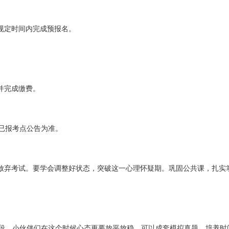
规定时间内完成预报名。
并完成缴费。
已报考点公告为准。
而放弃考试。要学会调整好状态，突破这一心理怀疑期。巩固公共课，扎实
阶段，小伙伴们在这个时候心态更要放平放稳。可以成套模拟真题，培养时