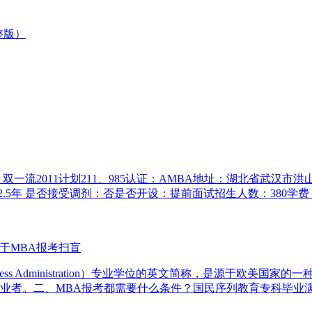
整版）
011计划211、985认证：AMBA地址：湖北省武汉市洪山区珞喻路10
.5年 是否接受调剂：否是否开设：提前面试招生人数：380学费
于MBA报考扫盲
usiness Administration）专业学位的英文简称，是源于
业者。二、MBA报考都需要什么条件？国民序列教育专科毕业