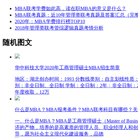
MBA联考学费如此高，读在职MBA的意义是什么？
MBA联考真题：近10年管理类联考真题及答案汇总（完
2020年：MBA学费排行榜TOP10
2018年管理类联考管综逻辑真题考情分析
随机图文
华中科技大学2020年工商管理硕士MBA招生简章
地区：湖北创办时间：1993 分数线类别：自主划线性质：双一流2
别：非全日制、全日制 学制：全日制：2年；非全日制：2
年度收取，12万
什么是MBA？MBA报考条件？MBA联考科目有哪些？关
一、什么是MBA？MBA是工商管理硕士（Master of B
济的产物，培养的是高素质的管理人员、职业经理人和创
导，愿为社会主义现代化建设服务，品德