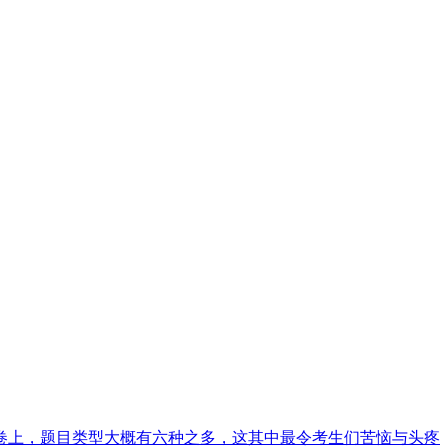
试卷上，题目类型大概有六种之多，这其中最令考生们苦恼与头疼