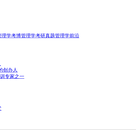
管理学考博
管理学考研真题
管理学前沿
人
业的创办人
培训专家之一
父