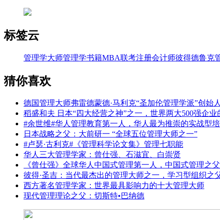
标签云
管理学大师
管理学书籍
MBA联考
注册会计师
彼得德鲁克
猜你喜欢
德国管理大师弗雷德蒙德·马利克“圣加伦管理学派”创始
稻盛和夫 日本“四大经营之神”之一，世界两大500强企
#余世维#华人管理教育第一人，华人最为推崇的实战型
日本战略之父：大前研一 “全球五位管理大师之一”
#卢瑟·古利克#《管理科学论文集》管理七职能
华人三大管理学家：曾仕强、石滋宜、白崇贤
《曾仕强》全球华人中国式管理第一人，中国式管理之父
彼得·圣吉：当代最杰出的管理大师之一，学习型组织之
西方著名管理学家：世界最具影响力的十大管理大师
现代管理理论之父：切斯特•巴纳德