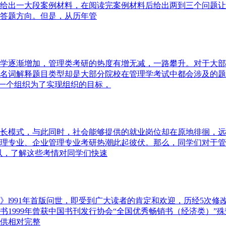
给出一大段案例材料，在阅读完案例材料后给出两到三个问题让
答题方向。但是，从历年管
学逐渐增加，管理类考研的热度有增无减，一路攀升。对于大部
名词解释题目类型却是大部分院校在管理学考试中都会涉及的题
指一个组织为了实现组织的目标，
长模式，与此同时，社会能够提供的就业岗位却在原地徘徊，远
理专业、企业管理专业考研热潮此起彼伏。那么，同学们对于管
以，了解这些考情对同学们快速
l991年首版问世，即受到广大读者的肯定和欢迎，历经5次修改
书1999年曾获中国书刊发行协会“全国优秀畅销书（经济类）”
供相对完整