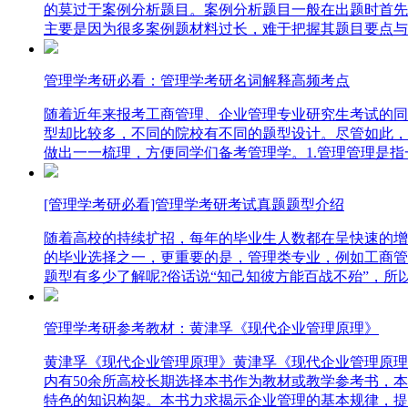
的莫过于案例分析题目。案例分析题目一般在出题时首先
主要是因为很多案例题材料过长，难于把握其题目要点与
管理学考研必看：管理学考研名词解释高频考点
随着近年来报考工商管理、企业管理专业研究生考试的同
型却比较多，不同的院校有不同的题型设计。尽管如此，
做出一一梳理，方便同学们备考管理学。1.管理管理是
[管理学考研必看]管理学考研考试真题题型介绍
随着高校的持续扩招，每年的毕业生人数都在呈快速的增
的毕业选择之一，更重要的是，管理类专业，例如工商管
题型有多少了解呢?俗话说“知己知彼方能百战不殆”，所
管理学考研参考教材：黄津孚《现代企业管理原理》
黄津孚《现代企业管理原理》黄津孚《现代企业管理原理》
内有50余所高校长期选择本书作为教材或教学参考书，本
特色的知识构架。本书力求揭示企业管理的基本规律，提