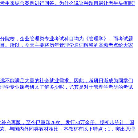
考生来结合案例进行回答。为什么说这种题目最让考生头疼呢?
分院校，企业管理类专业考试科目均为《管理学》，而考试题
目。所以，今天主要将历年管理学名词解释的高频考点给大家
远不能满足大量的社会就业需求。因此，考研日渐成为同学们
理学专业课考研又了解多少呢，尤其是对于管理学考研的考试
补充再版，至今已重印26次、发行30万余册。据初步统计，国
殊荣。与国内外同类教材相比，本教材有以下特点：1．突出原理