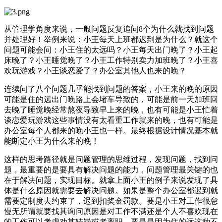
从管理学角度来说，一般问题反复追问8个为什么就找到问题
并处理好！举例来说：小王每天上班都迟到是为什么？就这个
问题可能会问：小王住的太远吗？小王每天出门晚了？小王起
床晚了？小王睡觉晚了？小王工作特别卖力加班晚了？小王喜
欢玩游戏？小王谈恋爱了？办公室其他人也来的晚？
连续问了八个问题几乎能找到问题的答案，小王来的晚的原因
可能是住的远出门晚路上会堵车导致的，可能是前一天加班回
去晚了睡觉晚经常熬夜导致早上来的晚，也有可能是小王忙着
谈恋爱玩游戏这些事情没有太看重工作就来的晚，也有可能是
办公室每个人都来的晚小王也一样。最终根据设计情况基本就
能断定小王为什么来的晚！
这样的思考路径就是问题管理的思维过程，发现问题，找到问
题，最重要的是要具有解决问题的能力，问题管理最关键的也
在于解决问题，实现目标。就拿上面小王的例子来说发现了具
体是什么原因就需要去解决问题。如果是整个办公室都迟到就
需要定制度去约束了，迟到扣奖金罚款。要是小王对工作很怠
慢无所谓就要找其询问原因是对工作不满还是个人不喜欢现在
的工作可以考虑劝其转岗或者离职。要是是因为住的远这种不