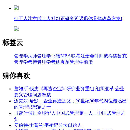
打工人注意啦！人社部正研究延迟退休具体改革方案!
标签云
管理学大师
管理学书籍
MBA联考
注册会计师
彼得德鲁克
管理学考博
管理学考研真题
管理学前沿
猜你喜欢
詹姆斯·钱皮《再造企业》研究业务重组 组织变革 企业
复兴管理问题权威
迈克尔·哈默：企业再造之父，20世纪90年代四位最杰出
的管理思想家之一
《曾仕强》全球华人中国式管理第一人，中国式管理之
父
罗伯特·卡普兰 平衡记分卡创始人