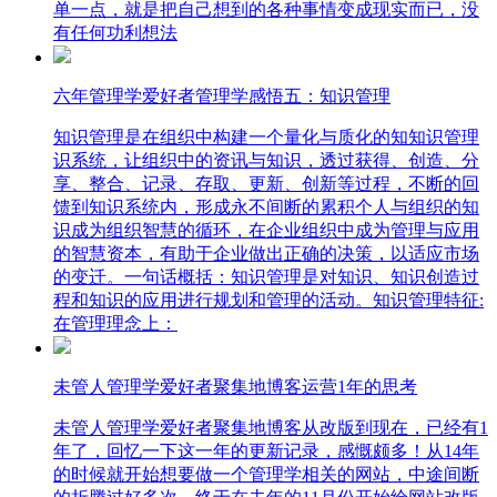
单一点，就是把自己想到的各种事情变成现实而已，没
有任何功利想法
六年管理学爱好者管理学感悟五：知识管理
知识管理是在组织中构建一个量化与质化的知知识管理
识系统，让组织中的资讯与知识，透过获得、创造、分
享、整合、记录、存取、更新、创新等过程，不断的回
馈到知识系统内，形成永不间断的累积个人与组织的知
识成为组织智慧的循环，在企业组织中成为管理与应用
的智慧资本，有助于企业做出正确的决策，以适应市场
的变迁。一句话概括：知识管理是对知识、知识创造过
程和知识的应用进行规划和管理的活动。知识管理特征:
在管理理念上：
未管人管理学爱好者聚集地博客运营1年的思考
未管人管理学爱好者聚集地博客从改版到现在，已经有1
年了，回忆一下这一年的更新记录，感慨颇多！从14年
的时候就开始想要做一个管理学相关的网站，中途间断