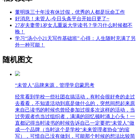
董明珠三十年没有休过假，优秀的人都是玩命工作
好消息！未管人-今日头条平台开始日更了~
27岁夫妻带1岁女儿重返大学读书？学习什么时候都不
晚！
学习“汤小小21天写作基础班” 心得：人生随时充满了另
外一种可能！
随机图文
“未管人”品牌来源，管理学启蒙思考
经常看到学校一些社团在搞活动，有时会很好奇的走过
去看看，不知道活动到底是做什么的，突然间想起来原
来自己读书的时候也曾经参加过很多次这样的活动，当
过旁观者也当过组织者，满满的回忆顿时涌上心头！一
直都记得当时读书的时候告诉自己一定要把“未管人”做
成一个品牌（当时这个是学校“未来管理者协会”的缩
写），可惜自己没有做到，可能那个时候的想法比较简