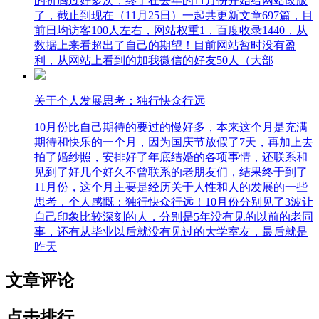
的折腾过好多次，终于在去年的11月份开始给网站改版
了，截止到现在（11月25日）一起共更新文章697篇，目
前日均访客100人左右，网站权重1，百度收录1440，从
数据上来看超出了自己的期望！目前网站暂时没有盈
利，从网站上看到的加我微信的好友50人（大部
关于个人发展思考：独行快众行远
10月份比自己期待的要过的慢好多，本来这个月是充满
期待和快乐的一个月，因为国庆节放假了7天，再加上去
拍了婚纱照，安排好了年底结婚的各项事情，还联系和
见到了好几个好久不曾联系的老朋友们，结果终于到了
11月份，这个月主要是经历关于人性和人的发展的一些
思考，个人感慨：独行快众行远！10月份分别见了3波让
自己印象比较深刻的人，分别是5年没有见的以前的老同
事，还有从毕业以后就没有见过的大学室友，最后就是
昨天
文章评论
点击排行