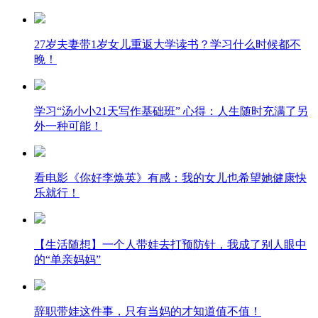
27岁夫妻带1岁女儿重返大学读书？学习什么时候都不
晚！
学习“汤小小21天写作基础班” 心得：人生随时充满了另
外一种可能！
看电影《你好李焕英》有感：我的女儿也希望她健康快
乐就行！
【生活随想】一个人带娃去打预防针，我成了别人眼中
的“单亲妈妈”
辞职带娃这件事，只有当妈的才知道值不值！